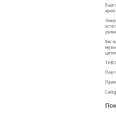
Ещё 
арии
Энер
эсте
увлек
Вас 
музы
цело
ТНВ-
Пов
Прия
Categ
По