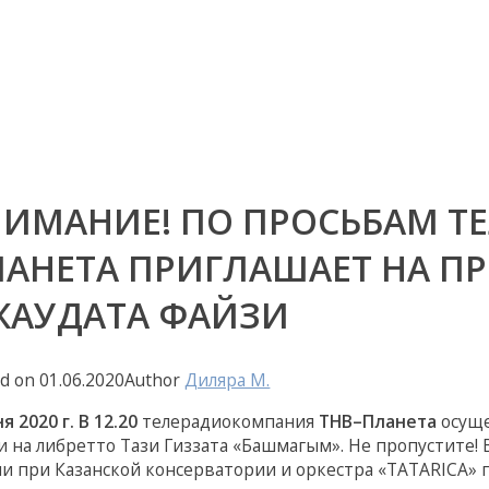
ИМАНИЕ! ПО ПРОСЬБАМ ТЕ
ЛАНЕТА ПРИГЛАШАЕТ НА П
ЖАУДАТА ФАЙЗИ
ed on
01.06.2020
Author
Диляра M.
я 2020 г. В 12.20
телерадиокомпания
ТНВ–Планета
осуще
и на либретто Тази Гиззата «Башмагым». Не пропустите
и при Казанской консерватории и оркестра «TATARICA» по