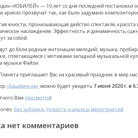
один «ЮБИЛЕЙ» — 10 лет со дня последней постановки о
 и ариозо прозвучат так, как было задумано композиторо
гия юности, пронизывающая действо спектакля, красота 
тическое наслаждение. Эффектность и динамичность сцен,
ут за собой.
ждут до боли родные интонации мелодий, музыка, проби
ки, сплетающиеся с мотивами западной музыкальной кул
м музыки Файзи.
Планета приглашает Вас на красивый праздник в мир нас
тор
«Башмачков»
можно будет увидеть
7 июня 2020 г. в 6.
тного Вам
просмотра
!
ories:
Без рубрики
,
Новости и анонсы мероприятий
ка нет комментариев