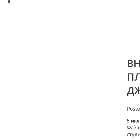
Поиск по сайту
Авторские статьи Диляры
Мухамедьяровой
Контакты
ВН
П
Д
Post
5 июн
Файз
студи