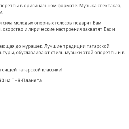
перетты в оригинальном формате. Музыка спектакля,
м.
и сила молодых оперных голосов подарят Вам
 озорство и лирические настроения захватят Вас и
рающая до мурашек. Лучшие традиции татарской
ьтуры, обуславливают стиль музыки этой оперетты и в
тоящей татарской классики!
30
на
ТНВ-Планета
.