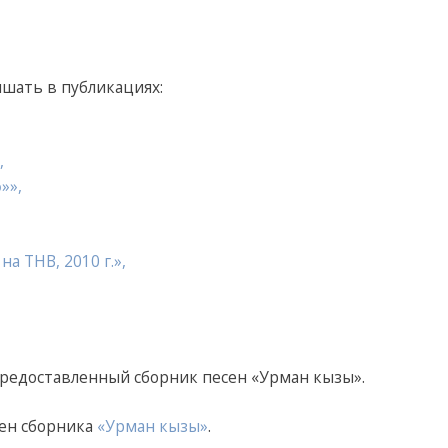
шать в публикациях:
,
ә
»»,
а ТНВ, 2010 г.»,
редоставленный сборник песен «Урман кызы».
сен сборника
«Урман кызы»
.