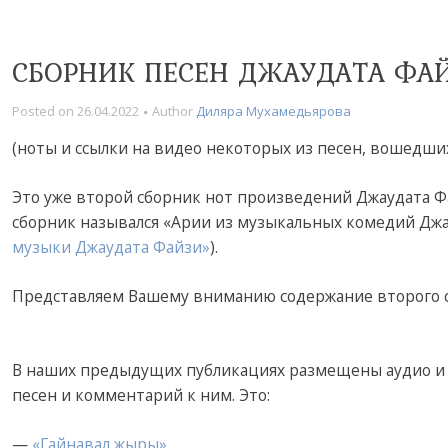
СБОРНИК ПЕСЕН ДЖАУДАТА ФА
Posted on
26.04.2022
Author
Диляра Мухамедьярова
(ноты и ссылки на видео некоторых из песен, вошедши
Это уже второй сборник нот произведений Джаудата Ф
сборник назывался «Арии из музыкальных комедий Джа
музыки Джаудата Файзи»
).
Представляем Вашему вниманию содержание второго сб
В наших предыдущих публикациях размещены аудио и 
песен и комментарий к ним. Это:
—
«Гайнавал жыры»,