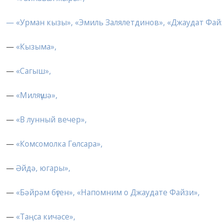
— «Урман кызы»,
«Эмиль Залялетдинов»,
«Джаудат Файз
—
«Кызыма»,
—
«Сагыш»,
—
«Миляүшә»,
—
«В лунный вечер»,
—
«Комсомолка Гөлсара»,
—
Әйдә, югары»,
—
«Бәйрәм бүген», «Напомним о Джаудате Файзи»,
—
«Таңса кичәсе»,