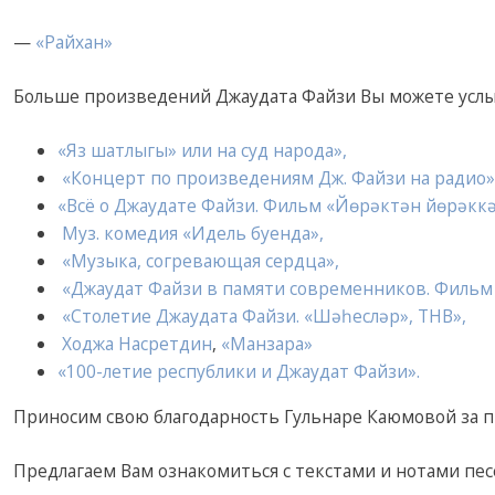
—
«Райхан»
Больше произведений Джаудата Файзи Вы можете услы
«Яз шатлыгы» или на суд народа»,
«Концерт по произведениям Дж. Файзи на радио»
«Всё о Джаудате Файзи. Фильм «Йөрәктән йөр
ә
кк
Муз. комедия «Идель буенда»,
«Музыка, согревающая сердца»,
«Джаудат Файзи в памяти современников. Фильм н
«Столетие Джаудата Файзи. «Шәһесләр», ТНВ»,
Ходжа Насретдин
,
«Манзара»
«100-летие республики и Джаудат Файзи».
Приносим свою благодарность Гульнаре Каюмовой за п
Предлагаем Вам ознакомиться с текстами и нотами пе