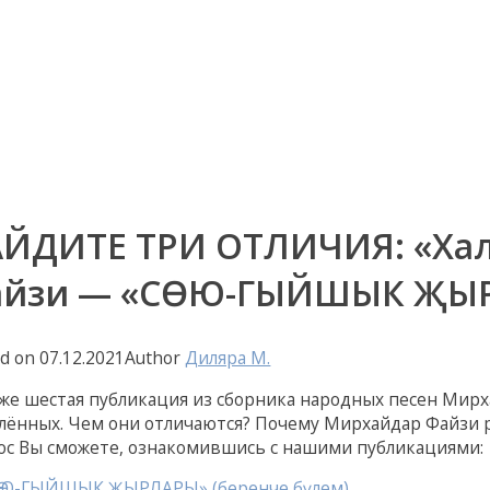
ЙДИТЕ ТРИ ОТЛИЧИЯ: «Хал
йзи — «СӨЮ-ГЫЙШЫК ҖЫРЛ
ed on
07.12.2021
Author
Диляра M.
уже шестая публикация из сборника народных песен Мирх
лённых. Чем они отличаются? Почему Мирхайдар Файзи ра
ос Вы сможете, ознакомившись с нашими публикациями:
ӨЮ-ГЫЙШЫК ҖЫРЛАРЫ» (беренче бүлем)