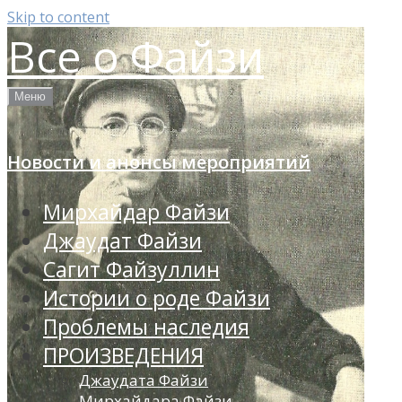
Skip to content
Все о Файзи
Меню
Новости и анонсы мероприятий
Мирхайдар Файзи
Джаудат Файзи
Сагит Файзуллин
Истории о роде Файзи
Проблемы наследия
ПРОИЗВЕДЕНИЯ
Джаудата Файзи
Мирхайдара Файзи