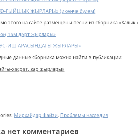
ӨЮ-ГЫЙШЫК ҖЫРЛАРЫ» (икенче бүлем)
мо этого на сайте размещены песни из сборника «Халык
оң һәм дәрт җырлары»
УС-ИШ АРАСЫНДАГЫ ҖЫРЛАРЫ»
дные данные сборника можно найти в публикации:
айгы-хәсрәт, зар җырлары»
ories:
Мирхайдар Файзи
,
Проблемы наследия
ка нет комментариев