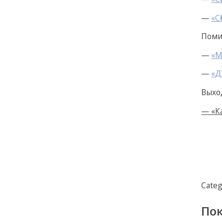
—
«С
Поми
—
«М
—
«Д
Выхо
— «К
Categ
По