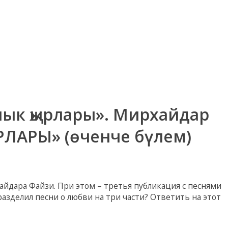
ык җырлары». Мирхайдар
АРЫ» (өченче бүлем)
айдара Файзи. При этом – третья публикация с песнями
зделил песни о любви на три части? Ответить на этот