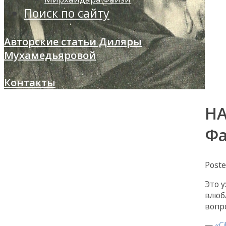
Поиск по сайту
Авторские статьи Диляры
Мухамедьяровой
Контакты
НА
Фа
Post
Это 
влюб
вопр
—
«С