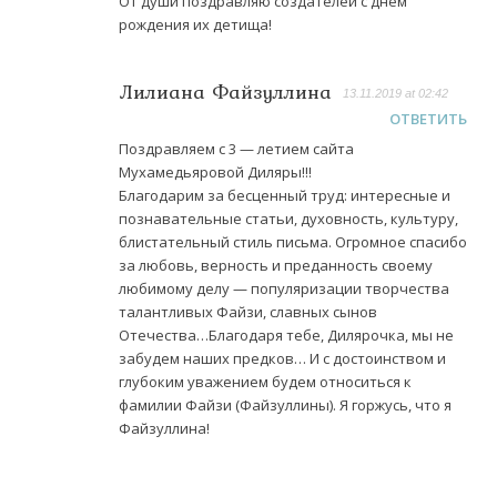
От души поздравляю создателей с днём
рождения их детища!
Лилиана Файзуллина
13.11.2019 at 02:42
ОТВЕТИТЬ
Поздравляем с 3 — летием сайта
Мухамедьяровой Диляры!!!
Благодарим за бесценный труд: интересные и
познавательные статьи, духовность, культуру,
блистательный стиль письма. Огромное спасибо
за любовь, верность и преданность своему
любимому делу — популяризации творчества
талантливых Файзи, славных сынов
Отечества…Благодаря тебе, Дилярочка, мы не
забудем наших предков… И с достоинством и
глубоким уважением будем относиться к
фамилии Файзи (Файзуллины). Я горжусь, что я
Файзуллина!