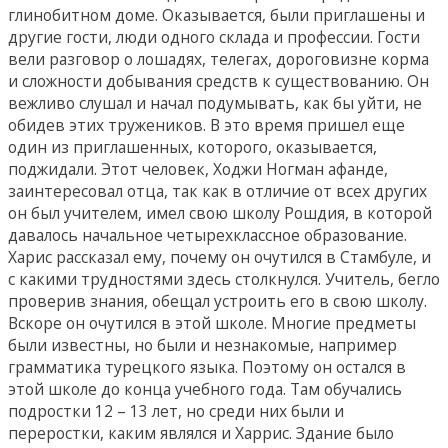
глинобитном доме. Оказывается, были приглашены и
другие гости, люди одного склада и профессии. Гости
вели разговор о лошадях, телегах, дороговизне корма
и сложности добывания средств к существованию. Он
вежливо слушал и начал подумывать, как бы уйти, не
обидев этих тружеников. В это время пришел еще
один из приглашенных, которого, оказывается,
поджидали. Этот человек, Ходжи Ногман афанде,
заинтересовал отца, так как в отличие от всех других
он был учителем, имел свою школу Рошдия, в которой
давалось начальное четырехклассное образование.
Харис рассказал ему, почему он очутился в Стамбуле, и
с какими трудностями здесь столкнулся. Учитель, бегло
проверив знания, обещал устроить его в свою школу.
Вскоре он очутился в этой школе. Многие предметы
были известны, но были и незнакомые, например
грамматика турецкого языка. Поэтому он остался в
этой школе до конца учебного года. Там обучались
подростки 12 – 13 лет, но среди них были и
переростки, каким являлся и Харрис. Здание было