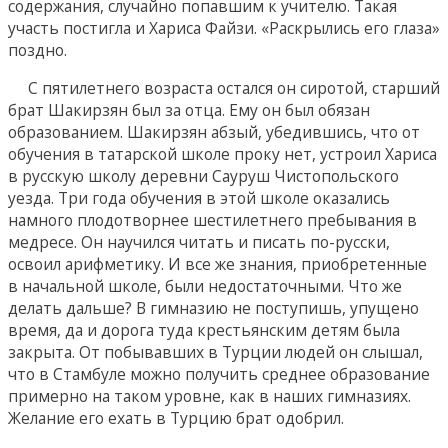
содержания, случайно попавшим к учителю. Такая
участь постигла и Хариса Файзи. «Раскрылись его глаза»
поздно.
С пятилетнего возраста остался он сиротой, старший
брат Шакирзян был за отца. Ему он был обязан
образованием. Шакирзян абзый, убедившись, что от
обучения в татарской школе проку нет, устроил Хариса
в русскую школу деревни Сауруш Чистопольского
уезда. Три года обучения в этой школе оказались
намного плодотворнее шестилетнего пребывания в
медресе. Он научился читать и писать по-русски,
освоил арифметику. И все же знания, приобретенные
в начальной школе, были недостаточными. Что же
делать дальше? В гимназию не поступишь, упущено
время, да и дорога туда крестьянским детям была
закрыта. От побывавших в Турции людей он слышал,
что в Стамбуле можно получить среднее образование
примерно на таком уровне, как в наших гимназиях.
Желание его ехать в Турцию брат одобрил.