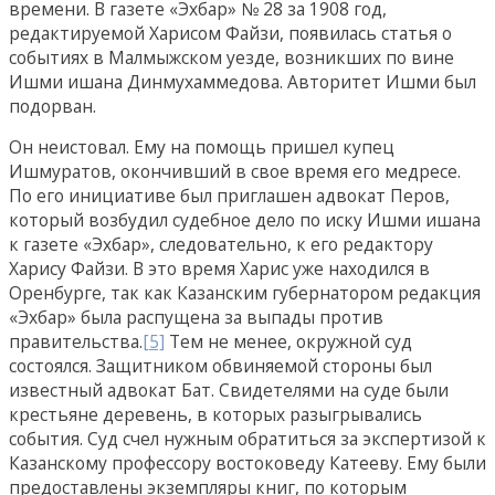
времени. В газете «Эхбар» № 28 за 1908 год,
редактируемой Харисом Файзи, появилась статья о
событиях в Малмыжском уезде, возникших по вине
Ишми ишана Динмухаммедова. Авторитет Ишми был
подорван.
Он неистовал. Ему на помощь пришел купец
Ишмуратов, окончивший в свое время его медресе.
По его инициативе был приглашен адвокат Перов,
который возбудил судебное дело по иску Ишми ишана
к газете «Эхбар», следовательно, к его редактору
Харису Файзи. В это время Харис уже находился в
Оренбурге, так как Казанским губернатором редакция
«Эхбар» была распущена за выпады против
правительства.
[5]
Тем не менее, окружной суд
состоялся. Защитником обвиняемой стороны был
известный адвокат Бат. Свидетелями на суде были
крестьяне деревень, в которых разыгрывались
события. Суд счел нужным обратиться за экспертизой к
Казанскому профессору востоковеду Катееву. Ему были
предоставлены экземпляры книг, по которым