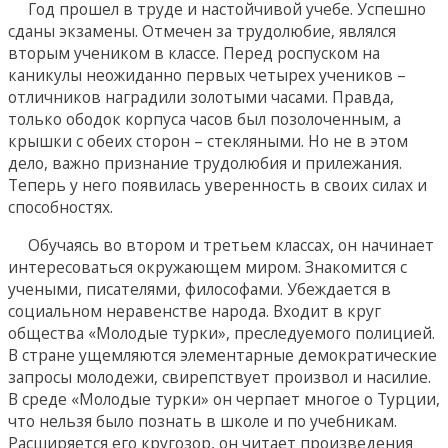
Год прошел в труде и настойчивой учебе. Успешно
сданы экзамены. Отмечен за трудолюбие, являлся
вторым учеником в классе. Перед роспуском на
каникулы неожиданно первых четырех учеников –
отличников наградили золотыми часами. Правда,
только ободок корпуса часов был позолоченным, а
крышки с обеих сторон – стекляными. Но не в этом
дело, важно признание трудолюбия и прилежания.
Теперь у него появилась уверенность в своих силах и
способностях.
Обучаясь во втором и третьем классах, он начинает
интересоваться окружающем миром. Знакомится с
учеными, писателями, философами. Убеждается в
социальном неравенстве народа. Входит в круг
общества «Молодые турки», преследуемого полицией.
В стране ущемляются элементарные демократические
запросы молодежи, свирепствует произвол и насилие.
В среде «Молодые турки» он черпает многое о Турции,
что нельзя было познать в школе и по учебникам.
Расширяется его кругозор, он читает произведения