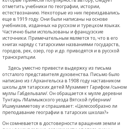
которые принесли популярность автору, следует
отметить учебники по географии, истории,
естествознанию. Некоторые из них переиздавались
еще в 1919 году. Они были написаны на основе
учебников, изданных на русском и турецком языках.
Частично были использованы и французские
источники. Примечательным является то, что в его
книгах наряду с татарскими названиями государств,
городов, рек, озер, гор и др. приводятся и в русской
транскрипции.
Здесь уместно привести выдержку из письма
отсталого представителя духовенства. Письмо было
написано из г.Архангельска в 1908 году наставником
школы для татарских детей Мухаммет Гарифом /сыном
муллы Габдельвали/. Он обращается к мулле деревни
Тунтарь /Малмыжского уезда Вятской губернии/
Ишмухамметову и спрашивает: «Целесообразно ли
преподавание географии в татарских школах?»
Он сомневается в достоверности вращения земли и