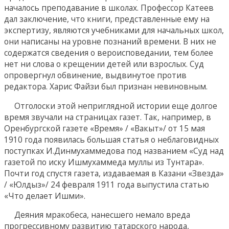
началось преподавание в школах. Профессор Катеев
дал заключение, что книги, представленные ему на
экспертизу, являются учебниками для начальных школ,
они написаны на уровне познаний времени. В них не
содержатся сведения о вероисповедании, тем более
нет ни слова о крещении детей или взрослых. Суд
опровергнул обвинение, выдвинутое против
редактора. Харис Файзи был признан невиновным.
Отголоски этой неприглядной истории еще долгое
время звучали на страницах газет. Так, например, в
Оренбургской газете «Время» / «Вакыт»/ от 15 мая
1910 года появилась большая статья о неблаговидных
поступках И.Динмухаммедова под названием «Суд над
газетой по иску Ишмухаммеда муллы из Тунтара».
Почти год спустя газета, издаваемая в Казани «Звезда»
/ «Юлдыз»/ 24 февраля 1911 года выпустила статью
«Что делает Ишми».
Деяния мракобеса, нанесшего немало вреда
прогрессивному развитию татарского народа,