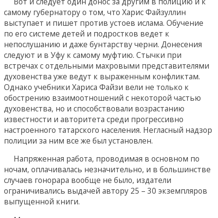
Вот и следует один донос за другим в полицию и к
самому губернатору о том, что Харис Файзуллин
выступает и пишет против устоев ислама. Обучение
по его системе детей и подростков ведет к
непослушанию и даже бунтарству черни. Донесения
следуют и в Уфу к самому муфтию. Стычки при
встречах с отдельными махровыми представителями
духовенства уже ведут к выраженным конфликтам.
Однако учебники Хариса Файзи вели не только к
обострению взаимоотношений с некоторой частью
духовенства, но и способствовали возрастанию
известности и авторитета среди прогрессивно
настроенного татарского населения. Негласный надзор
полиции за ним все же был установлен.
Напряженная работа, проводимая в основном по
ночам, оплачивалась незначительно, и в большинстве
случаев гонорара вообще не было, издатели
ограничивались выдачей автору 25 – 30 экземпляров
выпущенной книги.