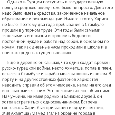
Однако в Турции поступить в государственную
полную среднюю школу тоже было не просто. Для этого
надо было иметь средства, законченное начальное
образование и рекомендации. Ничего этого у Хариса
не было. Поэтому два года пребывания в Стамбуле
прошли в упорном труде. Эти годы были самыми
тяжелыми в его жизни и прошли в бедности,
постоянной нужде и работе над собой, в основном по
ночам, так как дневные часы проходили в школе и в
поисках средств к существованию.
Еще в деревне он слышал, что один солдат времен
русско-турецкой войны, некто Ахметша, попав в плен,
остался в Стамбуле и зарабатывал на жизнь извозом. В
порту и на других стоянках фаэтонов Харис стал
наводить справки об этом человеке, напал на его след
и познакомился с ним. Это желание вполне объяснимо.
На чужбине, не имея родных и близких друзей, он
хотел встретиться с односельчанином. Встреча
состоялась. Харис был приглашен в одну из пятниц.
Жил Ахметша /Мамед ага/ на окраине города в