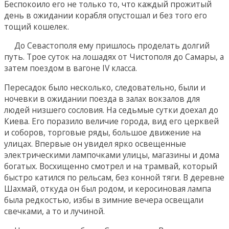
Беспокоило его не только то, что каждый прожитый
день в ожидании корабля опустошал и без того его
тощий кошелек.
До Севастополя ему пришлось проделать долгий
путь. Трое суток на лошадях от Чистополя до Самары, а
затем поездом в вагоне IV класса.
Пересадок было несколько, следовательно, были и
ночевки в ожидании поезда в залах вокзалов для
людей низшего сословия. На седьмые сутки доехал до
Киева. Его поразило величие города, вид его церквей
и соборов, торговые ряды, большое движение на
улицах. Впервые он увидел ярко освещенные
электрическими лампочками улицы, магазины и дома
богатых. Восхищенно смотрел и на трамвай, который
быстро катился по рельсам, без конной тяги. В деревне
Шахмай, откуда он был родом, и керосиновая лампа
была редкостью, избы в зимние вечера освещали
свечками, а то и лучиной.