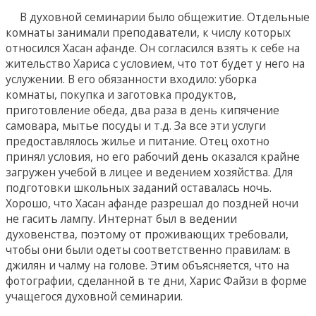
В духовной семинарии было общежитие. Отдельные
комнаты занимали преподаватели, к числу которых
относился Хасан афанде. Он согласился взять к себе на
жительство Хариса с условием, что тот будет у него на
услужении. В его обязанности входило: уборка
комнаты, покупка и заготовка продуктов,
приготовление обеда, два раза в день кипячение
самовара, мытье посуды и т.д. За все эти услуги
предоставлялось жилье и питание. Отец охотно
принял условия, но его рабочий день оказался крайне
загружен учебой в лицее и ведением хозяйства. Для
подготовки школьных заданий оставалась ночь.
Хорошо, что Хасан афанде разрешал до поздней ночи
не гасить лампу. Интернат был в ведении
духовенства, поэтому от проживающих требовали,
чтобы они были одеты соответственно правилам: в
джилян и чалму на голове. Этим объясняется, что на
фотографии, сделанной в те дни, Харис Файзи в форме
учащегося духовной семинарии.