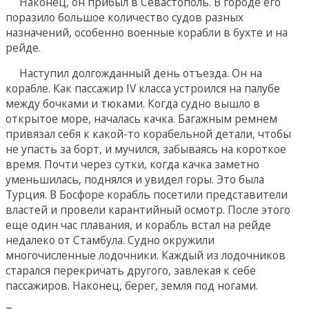
Наконец, он прибыл в Севастополь. В городе его
поразило большое количество судов разных
назначений, особенно военные корабли в бухте и на
рейде.
Наступил долгожданный день отъезда. Он на
корабле. Как пассажир IV класса устроился на палубе
между бочками и тюками. Когда судно вышло в
открытое море, началась качка. Багажным ремнем
привязал себя к какой-то корабельной детали, чтобы
не упасть за борт, и мучился, забываясь на короткое
время. Почти через сутки, когда качка заметно
уменьшилась, поднялся и увидел горы. Это была
Турция. В Босфоре корабль посетили представители
властей и провели карантийный осмотр. После этого
еще один час плавания, и корабль встал на рейде
недалеко от Стамбула. Судно окружили
многочисленные лодочники. Каждый из лодочников
старался перекричать другого, завлекая к себе
пассажиров. Наконец, берег, земля под ногами.