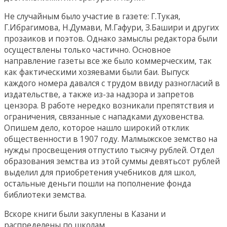
Не случайным было участие в газете: Г.Тукая,
Г.Ибрагимова, Н.Думави, М.Гафури, З.Башири и других
прозаиков и поэтов. Однако замыслы редактора были
осуществлены только частично. Основное
направление газеты все же было коммерческим, так
как фактическими хозяевами были баи. Выпуск
каждого номера давался с трудом ввиду разногласий в
издательстве, а также из-за надзора и запретов
цензора. В работе нередко возникали препятствия и
ограничения, связанные с нападками духовенства.
Опишем дело, которое нашло широкий отклик
общественности в 1907 году. Малмыжское земство на
нужды просвещения отпустило тысячу рублей. Отдел
образования земства из этой суммы девятьсот рублей
выделил для приобретения учебников для школ,
остальные деньги пошли на пополнение фонда
библиотеки земства.
Вскоре книги были закуплены в Казани и
распределены по школам.