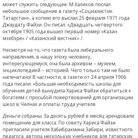
может служить следующее. М.Халиков послал
небольшое сообщение в газету «Социалистик
Татарстан», а копию его выслал 25 февраля 1971 года
Джаудату Файзи. Он писал: «Двадцать четвертого
октября 1905 года вышел первый номер «Казан
мэхбэре» / «Казанский вестник» /.
Несмотря на то, что газета была либерального
направления, в нашу эпоху человеку,
интересующемуся, она была архивом – музеем,
энциклопедией – историей. Чего только там не было
напечатано! В частности, в газете от 24 апреля 1906
года писали: «Большая необходимость школы для
обучения детей вынудила Хариса Файзи обратиться к
богатеям с просьбой пожертвований для организации
школ в Челнах и оплаты труда учителя.
Деньги собраны. За десять рублей в месяц арендовали
помещение для класса. По совету Хариса Файзи
пригласили учителя Хабибрахмана Забири, известного
педагога, автора нескольких учебников для татарских