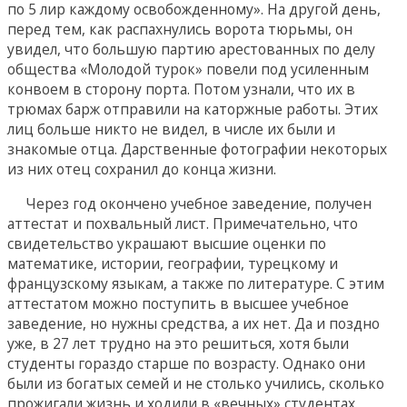
по 5 лир каждому освобожденному». На другой день,
перед тем, как распахнулись ворота тюрьмы, он
увидел, что большую партию арестованных по делу
общества «Молодой турок» повели под усиленным
конвоем в сторону порта. Потом узнали, что их в
трюмах барж отправили на каторжные работы. Этих
лиц больше никто не видел, в числе их были и
знакомые отца. Дарственные фотографии некоторых
из них отец сохранил до конца жизни.
Через год окончено учебное заведение, получен
аттестат и похвальный лист. Примечательно, что
свидетельство украшают высшие оценки по
математике, истории, географии, турецкому и
французскому языкам, а также по литературе. С этим
аттестатом можно поступить в высшее учебное
заведение, но нужны средства, а их нет. Да и поздно
уже, в 27 лет трудно на это решиться, хотя были
студенты гораздо старше по возрасту. Однако они
были из богатых семей и не столько учились, сколько
прожигали жизнь и ходили в «вечных» студентах.