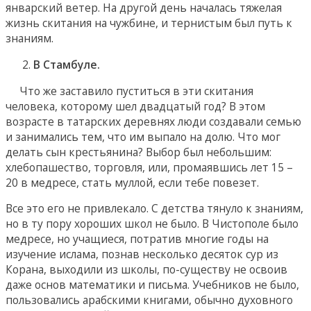
январский ветер. На другой день началась тяжелая
жизнь скитания на чужбине, и тернистым был путь к
знаниям.
В Стамбуле.
Что же заставило пуститься в эти скитания
человека, которому шел двадцатый год? В этом
возрасте в татарских деревнях люди создавали семью
и занимались тем, что им выпало на долю. Что мог
делать сын крестьянина? Выбор был небольшим:
хлебопашество, торговля, или, промаявшись лет 15 –
20 в медресе, стать муллой, если тебе повезет.
Все это его не привлекало. С детства тянуло к знаниям,
но в ту пору хороших школ не было. В Чистополе было
медресе, но учащиеся, потратив многие годы на
изучение ислама, познав несколько десяток сур из
Корана, выходили из школы, по-существу не освоив
даже основ математики и письма. Учебников не было,
пользовались арабскими книгами, обычно духовного