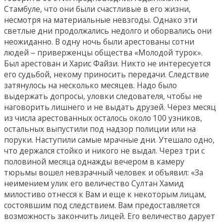
Стамбуле, что они были счастливые в его жизни,
несмотря на материальные невзгоды. Однако эти
светлые дни продолжались недолго и оборвались они
неожиданно. В одну ночь были арестованы сотни
людей – приверженцы общества «Молодой турок».
Был арестован и Харис Файзи. Никто не интересуется
его судьбой, некому приносить передачи. Следствие
затянулось на несколько месяцев. Надо было
выдержать допросы, уловки следователя, чтобы не
наговорить лишнего и не выдать друзей. Через месяц
из числа арестованных осталось около 100 узников,
остальных выпустили под надзор полиции или на
поруки. Наступили самые мрачные дни. Утешало одно,
что держался стойко и никого не выдал. Через три с
половиной месяца однажды вечером в камеру
тюрьмы вошел невзрачный человек и объявил: «За
неимением улик его величество Султан Хамид
милостиво отнесся к Вам и еще к некоторым лицам,
состоявшим под следствием. Вам предоставляется
возможность закончить лицей. Его величество дарует