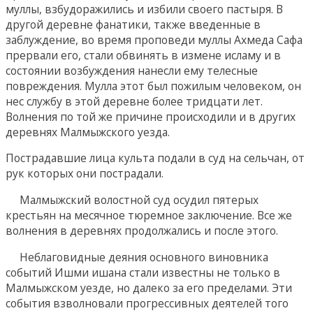
муллы, взбудоражились и избили своего пастыря. В
другой деревне фанатики, также введенные в
заблуждение, во время проповеди муллы Ахмеда Сафа
прервали его, стали обвинять в измене исламу и в
состоянии возбуждения нанесли ему телесные
повреждения. Мулла этот был пожилым человеком, он
нес службу в этой деревне более тридцати лет.
Волнения по той же причине происходили и в других
деревнях Малмыжского уезда.
Пострадавшие лица культа подали в суд на сельчан, от
рук которых они пострадали.
Малмыжский волостной суд осудил пятерых
крестьян на месячное тюремное заключение. Все же
волнения в деревнях продолжались и после этого.
Неблаговидные деяния основного виновника
событий Ишми ишана стали известны не только в
Малмыжском уезде, но далеко за его пределами. Эти
события взволновали прогрессивных деятелей того