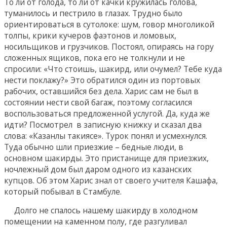
То ли от голода, то ли от качки кружилась голова,
туманилось и пестрило в глазах. Трудно было
ориентироваться в сутолоке: шум, говор многоликой
толпы, крики кучеров фаэтонов и ломовых,
носильщиков и грузчиков. Постоял, опираясь на гору
сложенных ящиков, пока его не толкнули и не
спросили: «Что стоишь, шакирд, или очумел? Тебе куда
нести поклажу?» Это обратился один из портовых
рабочих, оставшийся без дела. Харис сам не был в
состоянии нести свой багаж, поэтому согласился
воспользоваться предложенной услугой. Да, куда же
идти? Посмотрел в записную книжку и сказал два
слова: «Казанлы такиясе». Турок понял и усмехнулся.
Туда обычно шли приезжие – бедные люди, в
основном шакирды. Это пристанище для приезжих,
ночлежный дом был даром одного из казанских
купцов. Об этом Харис знал от своего учителя Кашафа,
который побывал в Стамбуле.
Долго не спалось нашему шакирду в холодном
помещении на каменном полу, где разгуливал