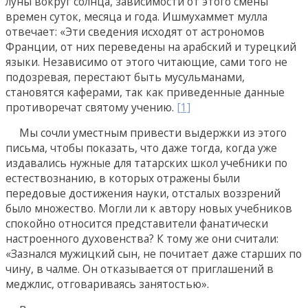
луны вокруг солнца, зависимости от этого смены
времен суток, месяца и года. Ишмухаммет мулла
отвечает: «Эти сведения исходят от астрономов
Франции, от них переведены на арабский и турецкий
языки. Независимо от этого читающие, сами того не
подозревая, перестают быть мусульманами,
становятся каферами, так как приведенные данные
противоречат святому учению.
[1]
Мы сочли уместным привести выдержки из этого
письма, чтобы показать, что даже тогда, когда уже
издавались нужные для татарских школ учебники по
естествознанию, в которых отражены были
передовые достижения науки, отсталых воззрений
было множество. Могли ли к автору новых учебников
спокойно относится представители фанатически
настроенного духовенства? К тому же они считали:
«Зазнался мужицкий сын, не почитает даже старших по
чину, в чалме. Он отказывается от приглашений в
меджлис, отговариваясь занятостью».