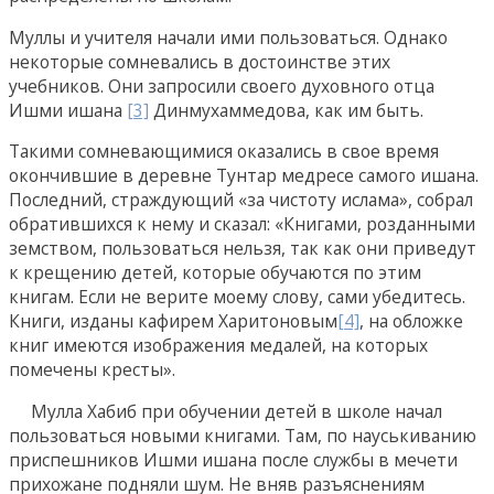
Муллы и учителя начали ими пользоваться. Однако
некоторые сомневались в достоинстве этих
учебников. Они запросили своего духовного отца
Ишми ишана
[3]
Динмухаммедова, как им быть.
Такими сомневающимися оказались в свое время
окончившие в деревне Тунтар медресе самого ишана.
Последний, страждующий «за чистоту ислама», собрал
обратившихся к нему и сказал: «Книгами, розданными
земством, пользоваться нельзя, так как они приведут
к крещению детей, которые обучаются по этим
книгам. Если не верите моему слову, сами убедитесь.
Книги, изданы кафирем Харитоновым
[4]
, на обложке
книг имеются изображения медалей, на которых
помечены кресты».
Мулла Хабиб при обучении детей в школе начал
пользоваться новыми книгами. Там, по науськиванию
приспешников Ишми ишана после службы в мечети
прихожане подняли шум. Не вняв разъяснениям