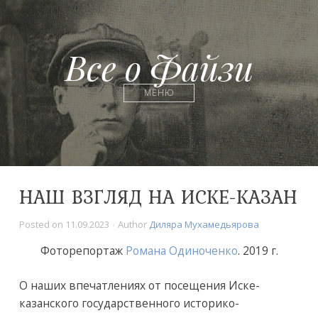
Все о Файзи
МЕНЮ
НАШ ВЗГЛЯД НА ИСКЕ-КАЗАН
Posted on
11.09.2023
Author
Диляра Мухамедьярова
Фоторепортаж
Романа Одиноченко
. 2019 г.
О наших впечатлениях от посещения Иске-
казанского государственного историко-