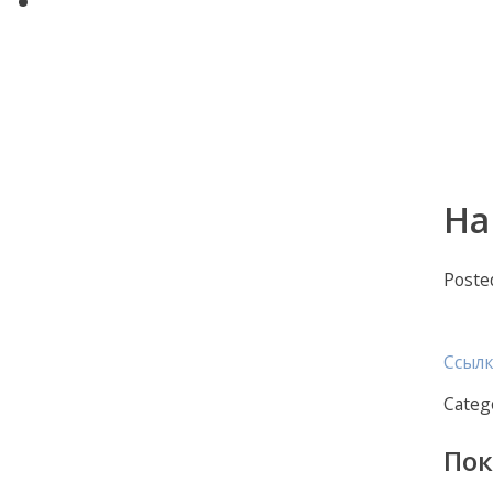
Поиск по сайту
Авторские статьи Диляры
Мухамедьяровой
Контакты
На
Poste
Ссыл
Categ
Пок