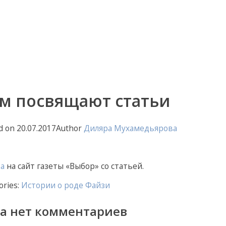
м посвящают статьи
d on
20.07.2017
Author
Диляра Мухамедьярова
ка
на сайт газеты «Выбор» со статьей.
ories:
Истории о роде Файзи
а нет комментариев