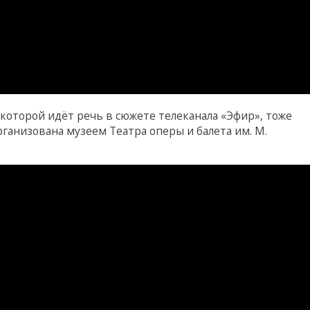
 которой идёт речь в сюжете телеканала «Эфир», тоже
ганизована музеем Театра оперы и балета им. М.