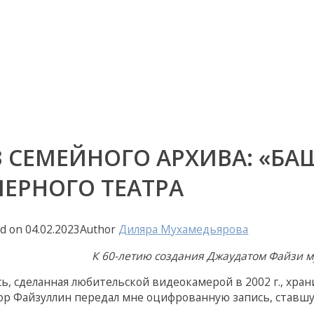
 СЕМЕЙНОГО АРХИВА: «БА
ЕРНОГО ТЕАТРА
ed on
04.02.2023
Author
Диляра Мухамедьярова
К 60-летию создания Джаудатом Файзи 
сь, сделанная любительской видеокамерой в 2002 г., хра
ор Файзуллин передал мне оцифрованную запись, ставшу