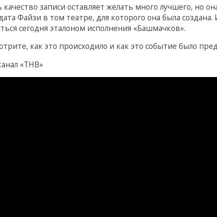
ь качество записи оставляет желать много лучшего, но о
ата Файзи в том театре, для которого она была создана
аться сегодня эталоном исполнения «Башмачков».
отрите, как это происходило и как это событие было пре
канал «ТНВ»