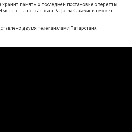
на хранит память о последней постановке оперетты
. Именно эта постановка Рафаэля Сахабиева может
дставлено двумя телеканалами Татарстана.