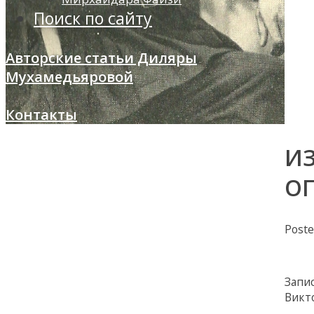
Поиск по сайту
Авторские статьи Диляры
Мухамедьяровой
Контакты
ИЗ
ОП
Post
Запи
Викт