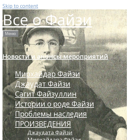
Skip to content
Все о Файзи
Меню
Новости и анонсы мероприятий
Мирхайдар Файзи
Джаудат Файзи
Сагит Файзуллин
Истории о роде Файзи
Проблемы наследия
ПРОИЗВЕДЕНИЯ
Джаудата Файзи
Мирхайдара Файзи