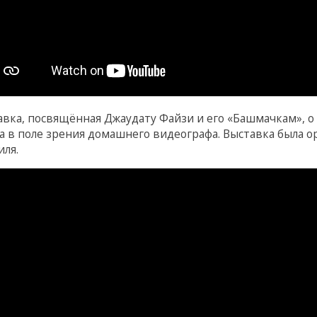
авка, посвящённая Джаудату Файзи и его «Башмачкам», о
а в поле зрения домашнего видеографа. Выставка была ор
иля.