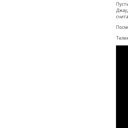
Пуст
Джауд
счит
Посм
Теле