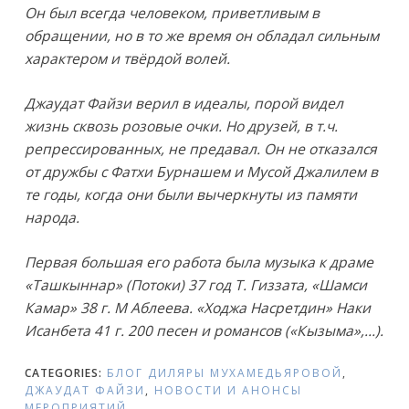
Он был всегда человеком, приветливым в
обращении, но в то же время он обладал сильным
характером и твёрдой волей.
Джаудат Файзи верил в идеалы, порой видел
жизнь сквозь розовые очки. Но друзей, в т.ч.
репрессированных, не предавал. Он не отказался
от дружбы с Фатхи Бурнашем и Мусой Джалилем в
те годы, когда они были вычеркнуты из памяти
народа.
Первая большая его работа была музыка к драме
«Ташкыннар» (Потоки) 37 год Т. Гиззата, «Шамси
Камар» 38 г. М Аблеева. «Ходжа Насретдин» Наки
Исанбета 41 г. 200 песен и романсов («Кызыма»,…).
CATEGORIES:
БЛОГ ДИЛЯРЫ МУХАМЕДЬЯРОВОЙ
,
ДЖАУДАТ ФАЙЗИ
,
НОВОСТИ И АНОНСЫ
МЕРОПРИЯТИЙ