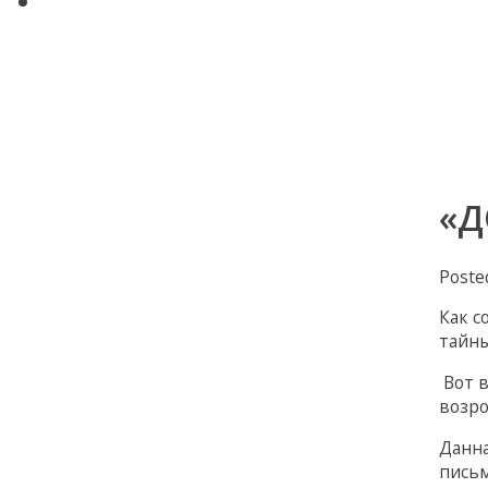
Поиск по сайту
Авторские статьи Диляры
Мухамедьяровой
Контакты
«Д
Poste
Как с
тайны
Вот в
возро
Данна
письм