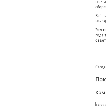
насчи
сбере
Всё л
наход
Это п
года 
ответ
Categ
Пок
Ком