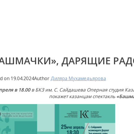
БАШМАЧКИ», ДАРЯЩИЕ РАД
ed on
19.04.2024
Author
Диляра Мухамедьярова
преля в 18.00
в БКЗ им. С. Сайдашева Оперная студия Каз
покажет казанцам спектакль
«Башма