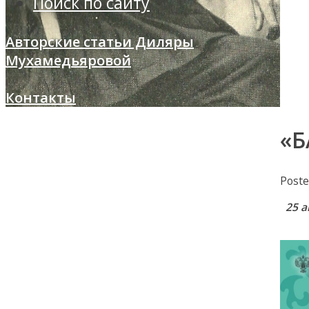
Поиск по сайту
Авторские статьи Диляры
Мухамедьяровой
Контакты
«
Post
25 а