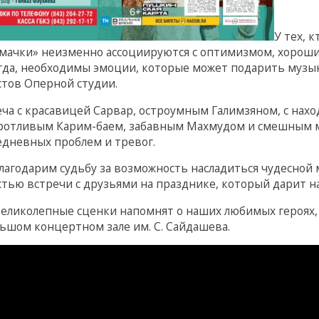
У тех, 
мачки» неизменно ассоциируются с оптимизмом, хорошим
гда, необходимы эмоции, которые может подарить музык
стов Оперной студии.
еча с красавицей Сарвар, остроумным Галимзяном, с нахо
ротливым Карим-баем, забавным Махмудом и смешным м
едневных проблем и тревог.
лагодарим судьбу за возможность насладиться чудесной
стью встречи с друзьями на празднике, который дарит н
великолепные сценки напомнят о наших любимых героях, к
льшом концертном зале им. С. Сайдашева.