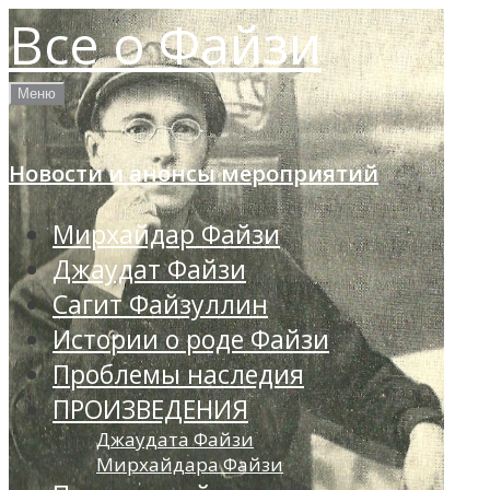
Skip
Все о Файзи
to
content
Меню
Новости и анонсы мероприятий
Мирхайдар Файзи
Джаудат Файзи
Сагит Файзуллин
Истории о роде Файзи
Проблемы наследия
ПРОИЗВЕДЕНИЯ
Джаудата Файзи
Мирхайдара Файзи