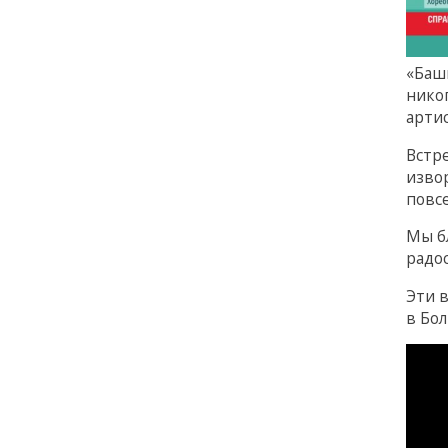
«Баш
нико
арти
Встр
изво
повс
Мы б
радо
Эти 
в Бо