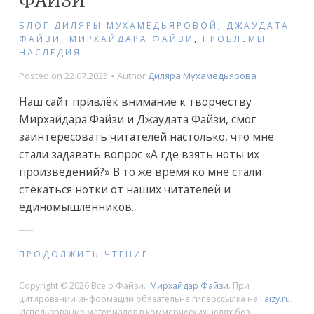
БЛОГ ДИЛЯРЫ МУХАМЕДЬЯРОВОЙ
,
ДЖАУДАТА
ФАЙЗИ
,
МИРХАЙДАРА ФАЙЗИ
,
ПРОБЛЕМЫ
НАСЛЕДИЯ
Posted on
22.07.2025
Author
Диляра Мухамедьярова
Наш сайт привлёк внимание к творчеству
Мирхайдара Файзи и Джаудата Файзи, смог
заинтересовать читателей настолько, что мне
стали задавать вопрос «А где взять ноты их
произведений?» В то же время ко мне стали
стекаться нотки от наших читателей и
единомышленников.
ПРОДОЛЖИТЬ ЧТЕНИЕ
Copyright © 2026 Все о Файзи.
Мирхайдар Файзи
. При
цитировании информации обязательна гиперссылка на
Faizy.ru
.
Использование материалов в коммерческих целях без