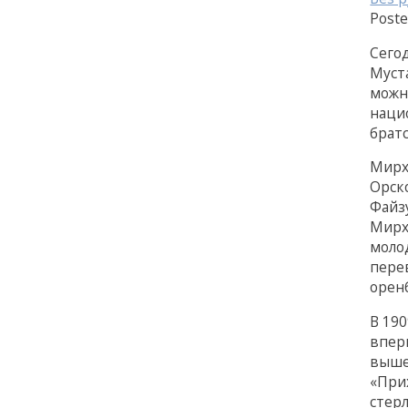
Post
Сего
Муст
можн
наци
братс
Мирх
Орск
Файз
Мирх
моло
пере
орен
В 19
вперв
выше
«При
стер