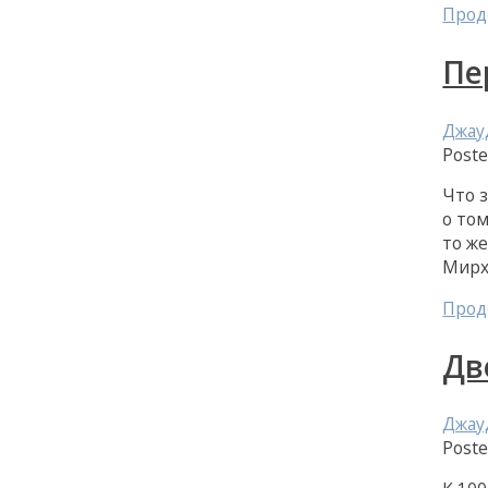
Прод
Пе
Джау
Post
Что 
о то
то ж
Мирх
Прод
Дв
Джау
Post