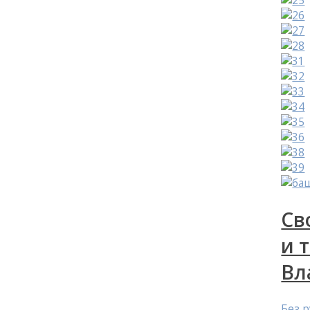
Св
и 
Вл
Без 