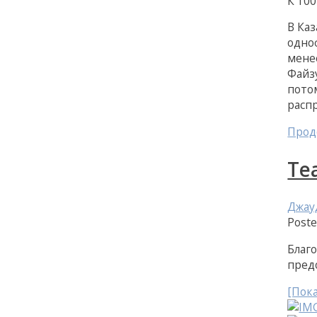
К 10
В Ка
одно
мене
Файз
пото
расп
Прод
Те
Джау
Post
Благ
пред
[Пок