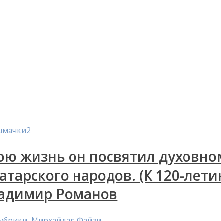
ою жизнь он посвятил духовн
татарского народов. (К 120-лет
адимир Романов
рубрики
,
Мирхайдар Файзи