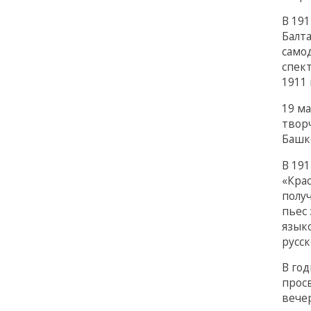
В 19
Балт
само
спек
1911 
19 м
твор
Башко
В 19
«Крас
получ
пьес
язык
русск
В го
прос
вечер