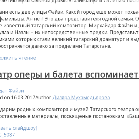
0-летию музыкальной драмы «Галиябану» и 75 летию пос
зани есть две улицы Файзи. Какой город ещё может похва
фамильцы. Ан нет! Это два представителя одной семьи. 
е известный татарский композитор. Мирхайдар Файзи и Д
улла и Назлы – их непосредственные предки. Представьт
мками которых стали великий татарский драматург и вы
ространяется далеко за пределами Татарстана.
олжить чтение
атр оперы и балета вспоминае
дат Файзи
ed on
16.03.2017
Author
Диляра Мухамедьярова
одарим родных композитора и музей Татарского театра о
оставленные материалы, посвященые постановкам «Башм
азать слайдшоу]