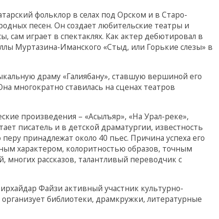
тарский фольклор в селах под Орском и в Старо-
ародных песен. Он создает любительские театры и
, сам играет в спектаклях. Как актер дебютировал в
ллы Муртазина-Иманского «Стыд, или Горькие слезы» в
зыкальную драму «Галиябану», ставшую вершиной его
на многократно ставилась на сценах театров
ские произведения – «Асылъяр», «На Урал-реке»,
отает писатель и в детской драматургии, известность
 перу принадлежат около 40 пьес. Причина успеха его
ьным характером, колоритностью образов, точным
й, многих рассказов, талантливый переводчик с
Мирхайдар Файзи активный участник культурно-
: организует библиотеки, драмкружки, литературные