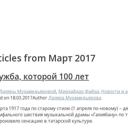
ticles from Март 2017
ужба, которой 100 лет
 Диляры Мухамедьяровой
,
Мирхайдар Файзи
,
Новости и 
ed on
18.03.2017
Author
Диляра Мухамедьярова
рта 1917 года по старому стилю (1 апреля по-новому) – 
мфального шествия музыкальной драмы «Галиябану» по т
произвело сенсацию в татарской культуре.