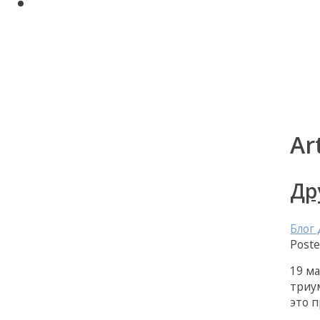
Поиск по сайту
Авторские статьи Диляры
Мухамедьяровой
Контакты
Ar
Др
Блог
Post
19 ма
триу
это 