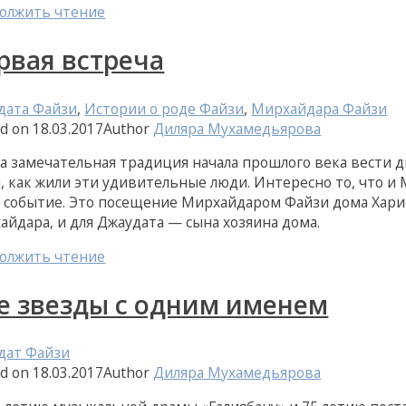
олжить чтение
рвая встреча
дата Файзи
,
Истории о роде Файзи
,
Мирхайдара Файзи
ed on
18.03.2017
Author
Диляра Мухамедьярова
за замечательная традиция начала прошлого века вести 
м, как жили эти удивительные люди. Интересно то, что 
е событие. Это посещение Мирхайдаром Файзи дома Хари
айдара, и для Джаудата — сына хозяина дома.
олжить чтение
е звезды с одним именем
дат Файзи
ed on
18.03.2017
Author
Диляра Мухамедьярова