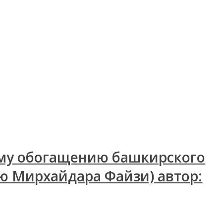
ому обогащению башкирского
ию Мирхайдара Файзи) автор: