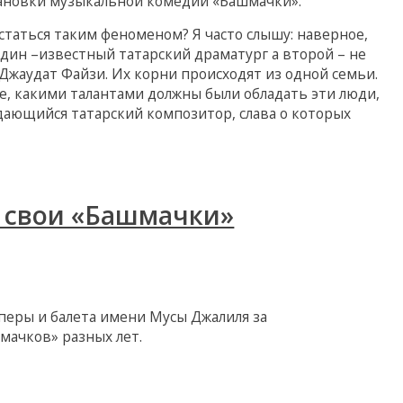
тановки музыкальной комедии «Башмачки».
статься таким феноменом? Я часто слышу: наверное,
Один –известный татарский драматург а второй – не
жаудат Файзи. Их корни происходят из одной семьи.
е, какими талантами должны были обладать эти люди,
дающийся татарский композитор, слава о которых
т свои «Башмачки»
перы и балета имени Мусы Джалиля за
ачков» разных лет.