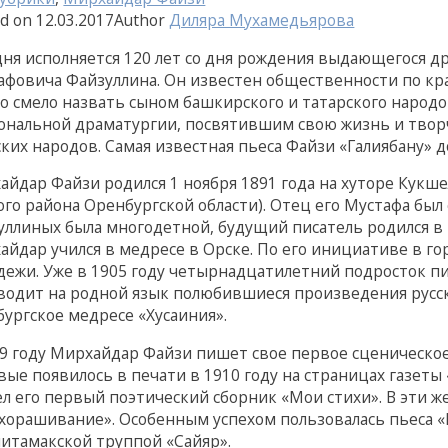
ed on
12.03.2017
Author
Диляра Мухамедьярова
дня исполняется 120 лет со дня рождения выдающегося д
афовича Файзуллина. Он известен общественности по кр
о смело назвать сыном башкирского и татарского народов
ональной драматургии, посвятившим свою жизнь и тво
ких народов. Самая известная пьеса Файзи «Галиябану» до
айдар Файзи родился 1 ноября 1891 года на хуторе Кукш
ого района Оренбургской области). Отец его Мустафа бы
уллиных была многодетной, будущий писатель родился в
айдар учился в медресе в Орске. По его инициативе в г
дежи. Уже в 1905 году четырнадцатилетний подросток пи
водит на родной язык полюбившиеся произведения русски
бургское медресе «Хусаиния».
09 году Мирхайдар Файзи пишет свое первое сценическо
ые появилось в печати в 1910 году на страницах газеты 
л его первый поэтический сборник «Мои стихи». В эти ж
хорашивание». Особенным успехом пользовалась пьеса «
литамакской труппой «Сайяр».