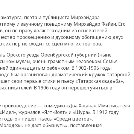
раматурга, поэта и публициста Мирхайдара
аткому и звучному псевдониму Мирхайдар Файзи. Его
, он по праву является одним из основателей
рчество просвещению и духовному обогащению двух
 сих пор не сходит со сцен многих театров.
ель Орского уезда Оренбургской губернии (ныне
л сыном муллы, очень грамотным человеком. Семья
 ней одиннадцатым ребенком. В 1902-1905 годы
ороде был организован драматический кружок татарской
шет свои первые стихи и пьесу «Татарская свадьба»,
х писателей. В 1906 году он перешел учиться в
е произведение — комедию «Два Хасана». Имя писателя
«Идел», журналов «Ялт-йолт» и «Шура». В 1912 году
е годы он пишет пьесы «Среди цветов»,
Молодежь не даст обмануть», поставленная