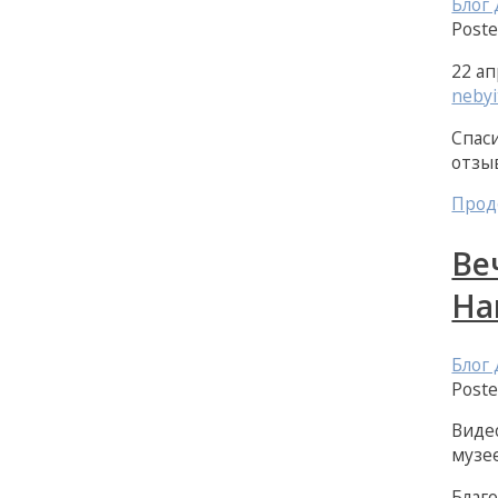
Блог
Post
22 а
nebyi
Спас
отзы
Прод
Ве
На
Блог
Post
Виде
музее
Благ