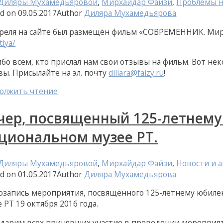
 Диляры Мухамедьяровой
,
Мирхайдар Файзи
,
Проблемы н
ed on
09.05.2017
Author
Диляра Мухамедьярова
преля на сайте был размещён фильм «СОВРЕМЕННИК. Ми
tiya/
ибо всем, кто прислал нам свои отзывы на фильм. Вот н
вы. Присылайте на эл. почту
diliara@faizy.ru
!
олжить чтение
чер, посвященный 125-летнем
циональном музее РТ.
 Диляры Мухамедьяровой
,
Мирхайдар Файзи
,
Новости и 
ed on
01.05.2017
Author
Диляра Мухамедьярова
озапись мероприятия, посвящённого 125-летнему юбиле
 РТ 19 октября 2016 года.
одарим всех принявших участие в проведении мероприя