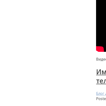
Видео
Им
те
Блог
Post