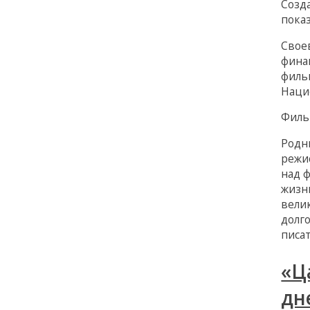
Созд
пока
Свое
фина
филь
Наци
Филь
Родн
режи
над 
жизн
вели
долг
писа
«Ц
дн