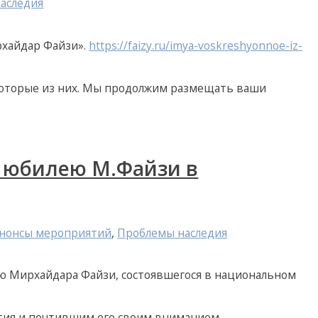
аследия
рхайдар Файзи».
https://faizy.ru/imya-voskreshyonnoe-iz-
екоторые из них. Мы продолжим размещать ваши
у юбилею М.Файзи в
анонсы мероприятий
,
Проблемы наследия
ю Мирхайдара Файзи, состоявшегося в национальном
тия и почтившим его своим вниманием.