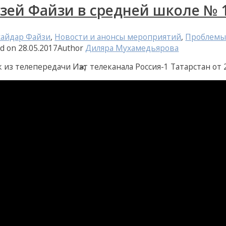
зей Файзи в средней школе № 1
айдар Файзи
,
Новости и анонсы мероприятий
,
Проблемы
ed on
28.05.2017
Author
Диляра Мухамедьярова
 из телепередачи Иҗат телеканала Россия-1 Татарстан от 