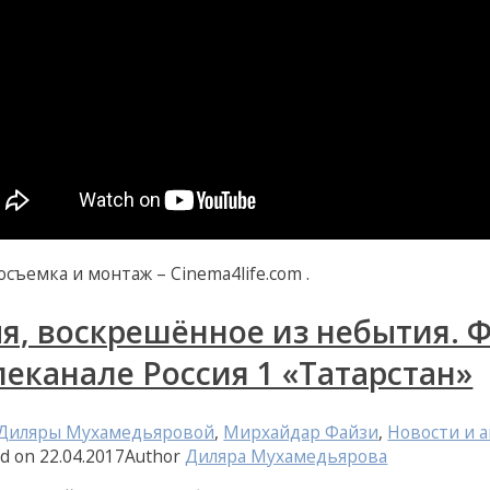
съемка и монтаж – Cinema4life.com .
я, воскрешённое из небытия. 
леканале Россия 1 «Татарстан»
 Диляры Мухамедьяровой
,
Мирхайдар Файзи
,
Новости и 
ed on
22.04.2017
Author
Диляра Мухамедьярова