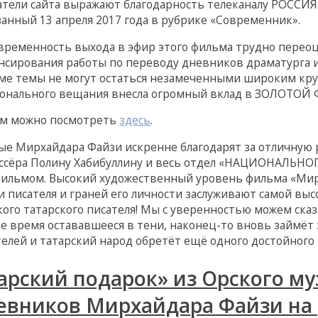
атели сайта выражают благодарность телеканалу РОССИЯ
занный 13 апреля 2017 года в рубрике «Современник».
временность выхода в эфир этого фильма трудно переоце
нсирования работы по переводу дневников драматурга и 
ме темы не могут остаться незамеченными широким кру
онального вещания внесла огромный вклад в ЗОЛОТОЙ Ф
м можно посмотреть
здесь
.
ые Мирхайдара Файзи искренне благодарят за отличную 
ссёра Полину Хабибуллину и весь отдел «НАЦИОНАЛЬНО
фильмом. Высокий художественный уровень фильма «Ми
и писателя и граней его личности заслуживают самой выс
кого татарского писателя! Мы с уверенностью можем сказ
ое время остававшееся в тени, наконец-то вновь займёт
телей и татарский народ обретёт ещё одного достойного 
арский подарок» из Орского му
евников Мирхайдара Файзи на 