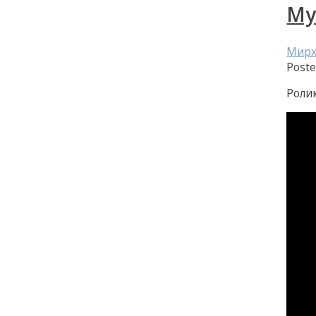
Му
Мирх
Post
Ролик