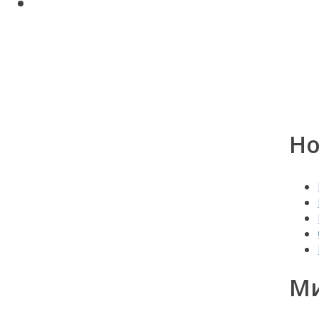
Поиск по сайту
Авторские статьи Диляры
Мухамедьяровой
Контакты
Но
Ми