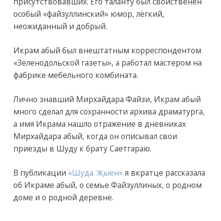
присутствовавших. Его таланту был свойственен
особый «файзуллинский» юмор, лёгкий,
неожиданный и добрый.
Икрам абый был внештатным корреспондентом
«Зеленодольской газеты», а работал мастером на
фабрике мебельного комбината.
Лично знавший Мирхайдара Файзи, Икрам абый
много сделал для сохранности архива драматурга,
а имя Икрама нашло отражение в дневниках
Мирхайдара абый, когда он описывал свои
приезды в Шуду к брату Саетгараю.
В публикации
«Шуда. Җыен»
я вкратце рассказала
об Икраме абый, о семье Файзуллиных, о родном
доме и о родной деревне.