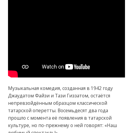
Музыкальная комедия, созданная в 1942 году
Джаудатом Файзи и Тази Гиззатом, остаётся
непревзойдённым образцом классической
татарской оперетты. Восемьдесят два года
прошло с момента её появления в татарской
культуре, но по-прежнему о ней говорят: «Наш
любимый спектакль!».