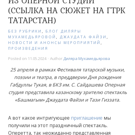
ИЗ ОПЕРНОЙ СТУДИИ
(ССЫЛКА НА СЮЖЕТ НА ГТРК
ТАТАРСТАН)
БЕЗ РУБРИКИ
,
БЛОГ ДИЛЯРЫ
МУХАМЕДЬЯРОВОЙ
,
ДЖАУДАТА ФАЙЗИ
,
НОВОСТИ И АНОНСЫ МЕРОПРИЯТИЙ
,
ПРОИЗВЕДЕНИЯ
Posted on
11.05.2024
Author
Диляра Мухамедьярова
25 апреля в рамках Фестиваля татарской музыки,
поэзии и театра, в преддверии Дня рождения
Габдуллы Тукая, в БКЗ им. С. Сайдашева Оперная
студия представила казанскому зрителю спектакль
«Башмагым» Джаудата Файзи и Тази Гиззата.
А вот какое интригующее
приглашение
мы
получили на этот праздничный спектакль.
Оперетта, так неожиданно представленная