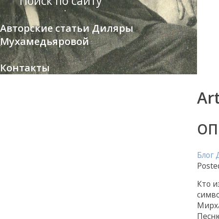
Поиск по сайту
Авторские статьи Диляры
Мухамедьяровой
Контакты
Ar
ОП
Блог
Poste
Кто и
симво
Мирха
Песню