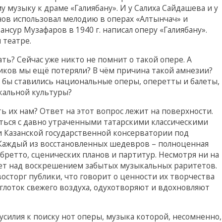
 музыку к драме «Галиябану». И у Салиха Сайдашева и у
нов использовал мелодию в операх «Алтынчач» и
нсур Музафаров в 1940 г. написал оперу «Галиябану».
 театре.
ь? Сейчас уже никто не помнит о такой опере. А
иков мы ещё потеряли? В чём причина такой амнезии?
де бы ставились национальные оперы, оперетты и балеты,
кальной культуры?
 их нам? Ответ на этот вопрос лежит на поверхности.
иться с давно утраченными татарскими классическими
 Казанской государственной консерватории под
Каждый из восстановленных шедевров – полноценная
бретто, сценических планов и партитур. Несмотря ни на
ает над воскрешением забытых музыкальных раритетов.
осторг публики, что говорит о ценности их творчества
 глоток свежего воздуха, одухотворяют и вдохновляют
силия к поиску нот оперы, музыка которой, несомненно,