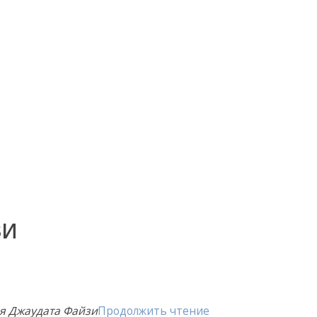
ЗИ
я Джаудата Файзи
Продолжить чтение