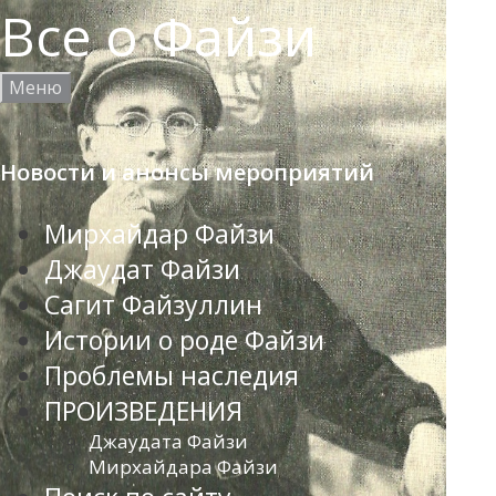
Skip
Все о Файзи
to
content
Меню
Новости и анонсы мероприятий
Мирхайдар Файзи
Джаудат Файзи
Сагит Файзуллин
Истории о роде Файзи
Проблемы наследия
ПРОИЗВЕДЕНИЯ
Джаудата Файзи
Мирхайдара Файзи