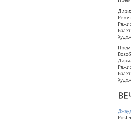
Дириж
Режи
Режис
Балет
Худож
Премь
Возоб
Дириж
Режи
Балет
Худож
ВЕ
Джау
Poste