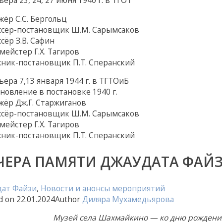
ёр С.С. Бергольц
ссёр-постановщик Ш.М. Сарымсаков
сёр З.В. Сафин
мейстер Г.Х. Тагиров
ник-постановщик П.Т. Сперанский
ера 7,13 января 1944 г. в ТГТОиБ
новление в постановке 1940 г.
ёр Дж.Г. Старжиганов
ссёр-постановщик Ш.М. Сарымсаков
мейстер Г.Х. Тагиров
ник-постановщик П.Т. Сперанский
ЧЕРА ПАМЯТИ ДЖАУДАТА ФАЙ
дат Файзи
,
Новости и анонсы мероприятий
d on
22.01.2024
Author
Диляра Мухамедьярова
Музей села Шахмайкино — ко дню рождени