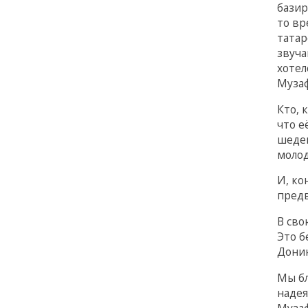
базир
то вр
татар
звуча
хотел
Муза
Кто, 
что е
шедев
молод
И, ко
предв
В сво
Это б
Донин
Мы бл
надея
Музаф