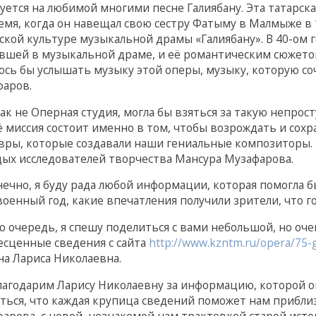
уется на любимой многими песне Галиябану. Эта татарс
емя, когда он навещал свою сестру Фатыму в Малмыже в 1
ской культуре музыкальной драмы «Галиябану». В 40-ом
вшей в музыкальной драме, и её романтическим сюжетом
ось бы услышать музыку этой оперы, музыку, которую с
фаров.
как не Оперная студия, могла бы взяться за такую непрос
ё миссия состоит именно в том, чтобы возрождать и сохр
ры, которые создавали наши гениальные композиторы. 
ых исследователей творчества Мансура Музафарова.
нечно, я буду рада любой информации, которая помогла б
оенный год, какие впечатления получили зрители, что г
ю очередь, я спешу поделиться с вами небольшой, но оче
есценные сведения с сайта
http://www.kzntm.ru/opera/75-
а Лариса Николаевна.
агодарим Ларису Николаевну за информацию, которой он
ться, что каждая крупица сведений поможет нам прибл
арова, с новой, незнакомой нам трактовкой старой исто