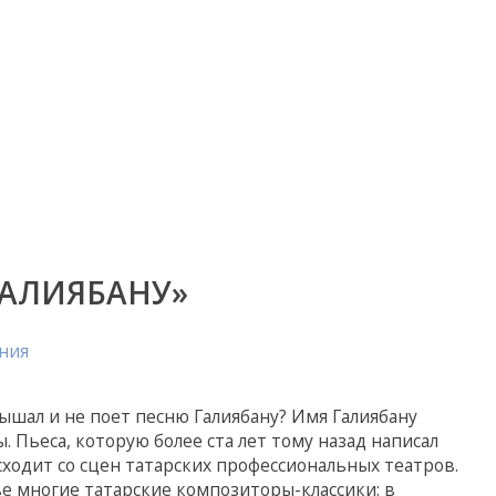
ГАЛИЯБАНУ»
ния
лышал и не поет песню Галиябану? Имя Галиябану
 Пьеса, которую более ста лет тому назад написал
 сходит со сцен татарских профессиональных театров.
ве многие татарские композиторы-классики: в