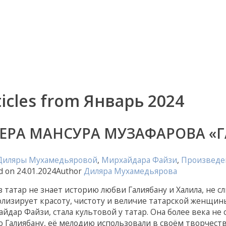
ticles from Январь 2024
ЕРА МАНСУРА МУЗАФАРОВА «
 Диляры Мухамедьяровой
,
Мирхайдара Файзи
,
Произведе
d on
24.01.2024
Author
Диляра Мухамедьярова
з татар не знает историю любви Галиябану и Халила, не с
лизирует красоту, чистоту и величие татарской женщины.
йдар Файзи, стала культовой у татар. Она более века не
 Галиябану, её мелодию использовали в своём творчест