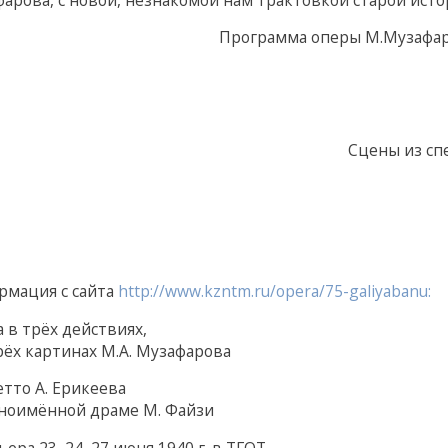
Программа оперы М.Музафаров
Сцены из сп
рмация с сайта
http://www.kzntm.ru/opera/75-galiyabanu:
 в трёх действиях,
ёх картинах М.А. Музафарова
тто А. Ерикеева
ноимённой драме М. Файзи
ера 23, 24, 27 июня 1940 г. в ТГОТ