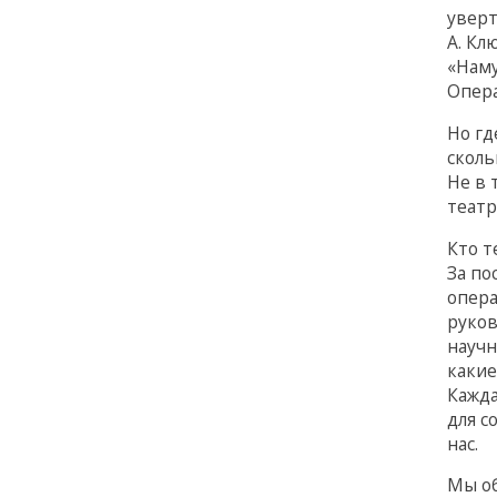
уверт
А. Кл
«Наму
Опера
Но гд
сколь
Не в 
театр
Кто т
За по
опера
руков
научн
какие
Кажда
для с
нас.
Мы об