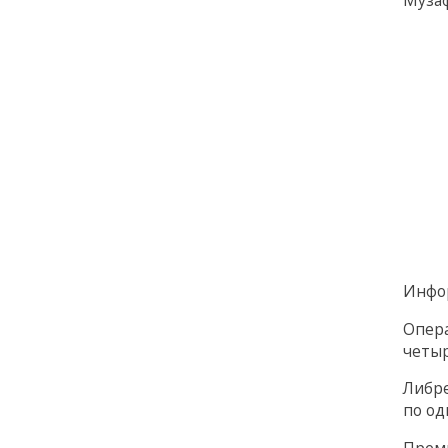
Инфо
Опера
четыр
Либре
по од
Премь