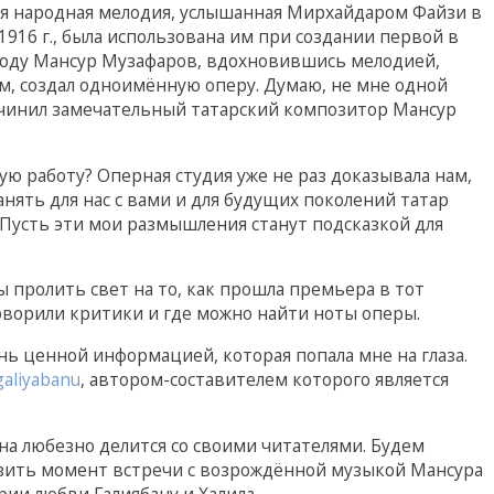
кая народная мелодия, услышанная Мирхайдаром Файзи в
916 г., была использована им при создании первой в
 году Мансур Музафаров, вдохновившись мелодией,
, создал одноимённую оперу. Думаю, не мне одной
очинил замечательный татарский композитор Мансур
тую работу? Оперная студия уже не раз доказывала нам,
анять для нас с вами и для будущих поколений татар
Пусть эти мои размышления станут подсказкой для
ы пролить свет на то, как прошла премьера в тот
оворили критики и где можно найти ноты оперы.
нь ценной информацией, которая попала мне на глаза.
galiyabanu
, автором-составителем которого является
а любезно делится со своими читателями. Будем
изить момент встречи с возрождённой музыкой Мансура
рии любви Галиябану и Халила.