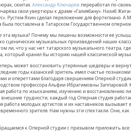
юрах, сюитах.
Александр Ключарёв
переработал по-своему
ючарёва свои увертюры к драме «Галиябану». Назиб Жига
с». Рустем Яхин сделал переложение для фортепиано. А Ма
 была поставлена в Татарском Государственном оперном
е эта музыка? Почему мы лишены возможности её услышат
ко сценических музыкальных произведений наших класс
том ли, что у нас нет татарского музыкального театра, г
а, который хранил бы историю нашей классической музы
еперь может восстановить утерянные шедевры и вернуть
следние годы казанский зритель имел счастье познаком
ми и опереттами благодаря свершениям Оперной студии
одством профессора Альфии Ибрагимовны Заппаровой. 
ая работа по изысканиям, изучению и восстановлению ли
 внешние трудности, каждый год Оперная студия работ
я работа молодых артистов и их наставников вызывает в
овременного зрителя. Нам нужны эти спектакли. Они, как
ращаемся к Оперной студии с призывом приложить все у