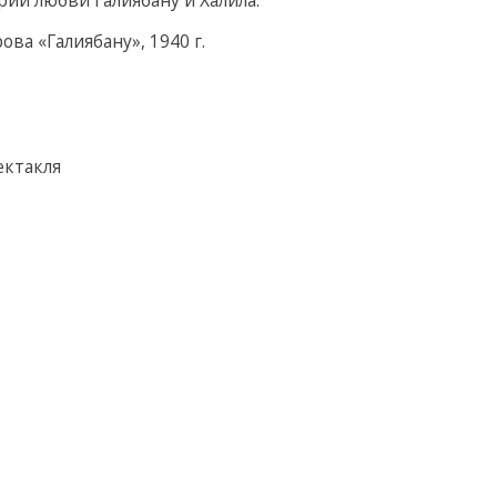
а «Галиябану», 1940 г.
ектакля